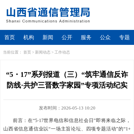
首页
机构
新闻
公开
服务
公众
专题
当前位置：
首页
>
新闻动态
>
工作动态
“5・17”系列报道（三）“筑牢通信反诈
防线·共护三晋数字家园”专项活动纪实
发布时间：2026-05-13 10:20
前言：在“5·17世界电信和信息社会日”即将来临之际，
山西省信息通信业以“一场主旨论坛、四项专题活动”的“1+