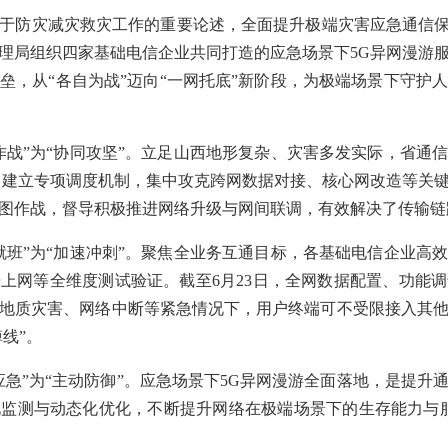
于防灾减灾救灾工作的重要论述，全面提升极端灾害应急通信保
理局组织四家基础电信企业共同打造的应急场景下5G异网漫游
垒，从“各自为战”迈向“一网托底”新阶段，为极端场景下守护
作战”为“协同攻坚”。立足山西地形复杂、灾害多发实际，省通
，建立专项调度机制，集中攻克跨网数据对接、核心网改造等关
图作战，督导积极推进网络升级与网间联调，有效解决了传输链
就班”为“加速冲刺”。聚焦全业务互通目标，各基础电信企业高
上网等全维度测试验证。截至6月23日，全网数据配置、功能
地质灾害、网络中断等紧急情况下，用户终端可不受限接入其
线”。
应急”为“主动防御”。应急场景下5G异网漫游全面落地，是提升
监测与动态化优化，不断提升网络在极端场景下的生存能力与