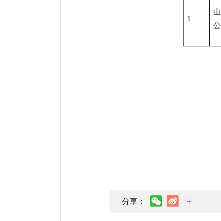
山
1
公
分享：