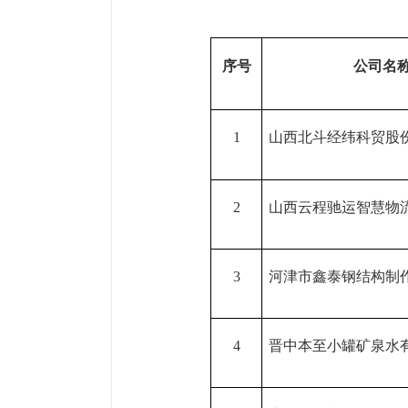
序号
公司名
1
山西北斗经纬科贸股
2
山西云程驰运智慧物
3
河津市鑫泰钢结构制
4
晋中本至小罐矿泉水