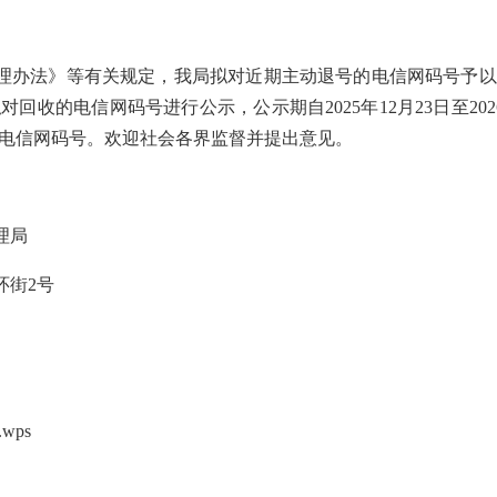
理办法》等有关规定，我局拟对
近期
主动退号
的电信网码号予以
拟对回收的电信网码号进行公示，公示期自
202
5
年
12
月
2
3
日至
202
电信网码号
。欢迎社会各界监督并提出意见。
理局
环街
2
号
wps