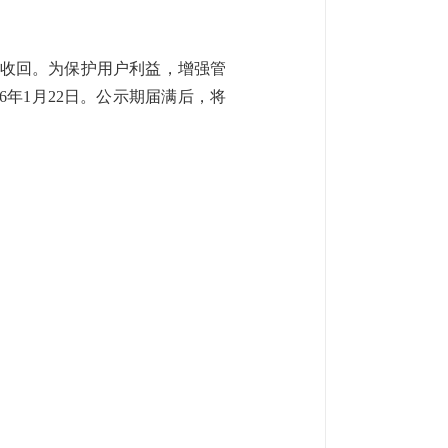
收回
。为保护用户利益，增强管
6
年
1
月
2
2
日。公示期届满后，将