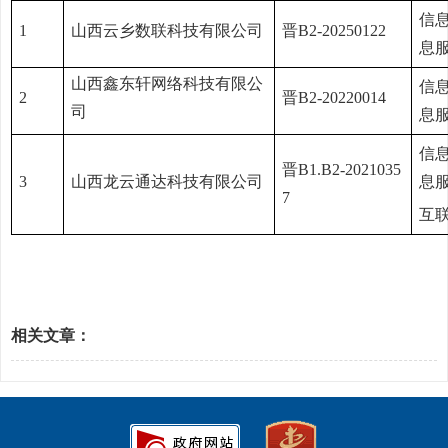
信
1
山西云乡数联科技有限公司
晋B2-20250122
息
山西鑫东轩网络科技有限公
信
2
晋B2-20220014
司
息
信
晋B1.B2-2021035
3
山西龙云通达科技有限公司
息
7
互
相关文章：