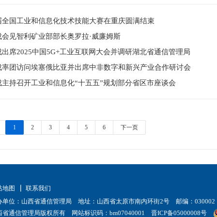
届全国工业和信息化技术技能大赛在重庆圆满结束
成会见智利矿业部部长奥罗拉·威廉姆斯
出席2025中国5G+工业互联网大会并调研湖北省通信管理局
成率团访问埃塞俄比亚并出席中非数字和新兴产业合作研讨会
成主持召开工业和信息化“十五五”规划部分省区市座谈会
1
2
3
4
5
6
下一页
站地图
联系我们
办单位：山西省通信管理局 地址：山西省太原市南内环街2号 邮编：030002
西省通信管理局版权所有 网站标识码：bm07040001
晋ICP备05000008号